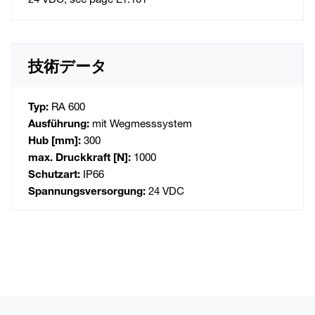
技術データ
Typ:
RA 600
Ausführung:
mit Wegmesssystem
Hub [mm]:
300
max. Druckkraft [N]:
1000
Schutzart:
IP66
Spannungsversorgung:
24 VDC