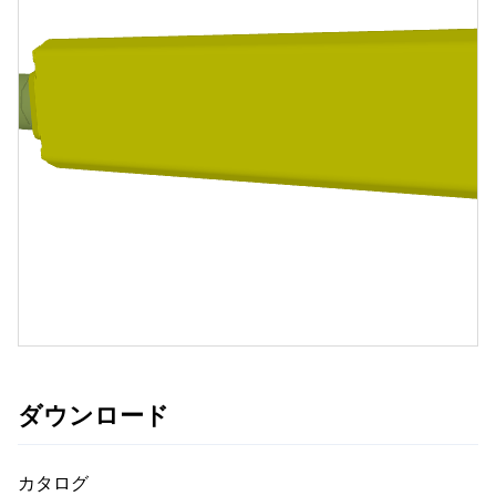
読
中
み
込
…
み
ダウンロード
カタログ