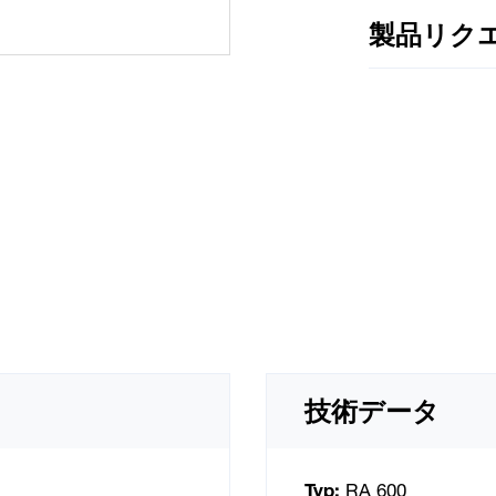
製品リク
技術データ
Typ:
RA 600