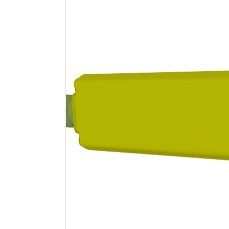
中
…
み
込
み
読