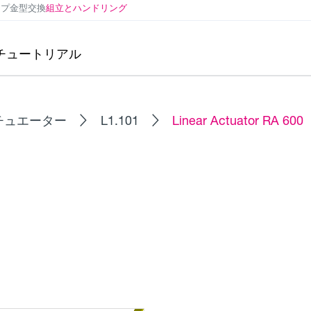
ンプ
金型交換
組立とハンドリング
チュートリアル
チュエーター
L1.101
Linear Actuator RA 600